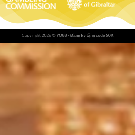
Copyright 2026 ©
YO88 - Đăng ký tặng code 50K