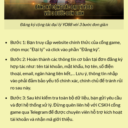
Đăng ký cộng tác đại lý YO88 với 3 bước đơn giản
Bước 1: Bạn truy cập website chính thức của cổng game,
chọn mục “Đại lý” và click vào phần “Đăng ký”.
Bước 2: Hoàn thành các thông tin cơ bản tại đơn đăng ký
hợp tác như: tên tài khoản, mật khẩu, họ tên, số điện
thoại, email, ngân hàng liên kết,… Lưu ý, thông tin nhập
vào phải đảm bảo yếu tố chính xác, chính chủ để tránh rủi
ro sau này.
Bước 3: Sau khi kiểm tra toàn bộ dữ liệu, bạn gửi yêu cầu
và đợi hệ thống xử lý. Đừng quên liên hệ với CSKH cổng
game qua Telegram để được chuyên viên hỗ trợ kích hoạt
tài khoản và nhận mã giới thiệu.