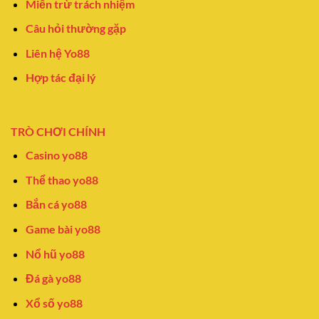
Miễn trừ trách nhiệm
Câu hỏi thường gặp
Liên hệ Yo88
Hợp tác đại lý
TRÒ CHƠI CHÍNH
Casino yo88
Thể thao yo88
Bắn cá yo88
Game bài yo88
Nổ hũ yo88
Đá gà yo88
Xổ số yo88