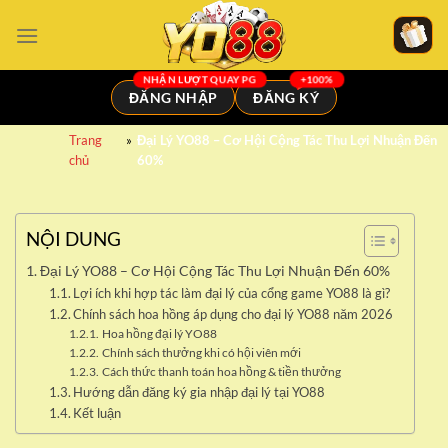
Bỏ
qua
nội
dung
ĐĂNG NHẬP
ĐĂNG KÝ
Trang
»
Đại Lý YO88 – Cơ Hội Cộng Tác Thu Lợi Nhuận Đến
chủ
60%
NỘI DUNG
Đại Lý YO88 – Cơ Hội Cộng Tác Thu Lợi Nhuận Đến 60%
Lợi ích khi hợp tác làm đại lý của cổng game YO88 là gì?
Chính sách hoa hồng áp dụng cho đại lý YO88 năm 2026
Hoa hồng đại lý YO88
Chính sách thưởng khi có hội viên mới
Cách thức thanh toán hoa hồng & tiền thưởng
Hướng dẫn đăng ký gia nhập đại lý tại YO88
Kết luận