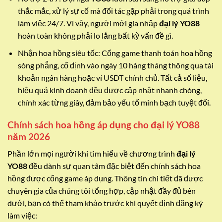
thắc mắc, xử lý sự cố mà đối tác gặp phải trong quá trình
làm việc 24/7. Vì vậy, người mới gia nhập
đại lý YO88
hoàn toàn không phải lo lắng bất kỳ vấn đề gì.
Nhận hoa hồng siêu tốc: Cổng game thanh toán hoa hồng
sòng phẳng, cố định vào ngày 10 hàng tháng thông qua tài
khoản ngân hàng hoặc ví USDT chính chủ. Tất cả số liệu,
hiệu quả kinh doanh đều được cập nhật nhanh chóng,
chính xác từng giây, đảm bảo yếu tố minh bạch tuyệt đối.
Chính sách hoa hồng áp dụng cho đại lý YO88
năm 2026
Phần lớn mọi người khi tìm hiểu về chương trình
đại lý
YO88
đều dành sự quan tâm đặc biệt đến chính sách hoa
hồng được cổng game áp dụng. Thông tin chi tiết đã được
chuyên gia của chúng tôi tổng hợp, cập nhật đầy đủ bên
dưới, bạn có thể tham khảo trước khi quyết định đăng ký
làm việc: