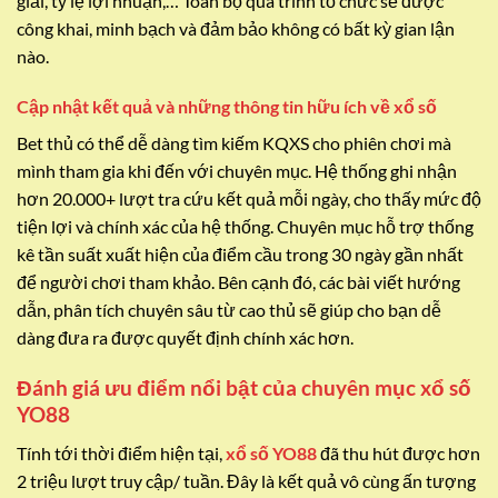
giải, tỷ lệ lợi nhuận,… Toàn bộ quá trình tổ chức sẽ được
công khai, minh bạch và đảm bảo không có bất kỳ gian lận
nào.
Cập nhật kết quả và những thông tin hữu ích về xổ số
Bet thủ có thể dễ dàng tìm kiếm KQXS cho phiên chơi mà
mình tham gia khi đến với chuyên mục. Hệ thống ghi nhận
hơn 20.000+ lượt tra cứu kết quả mỗi ngày, cho thấy mức độ
tiện lợi và chính xác của hệ thống. Chuyên mục hỗ trợ thống
kê tần suất xuất hiện của điểm cầu trong 30 ngày gần nhất
để người chơi tham khảo. Bên cạnh đó, các bài viết hướng
dẫn, phân tích chuyên sâu từ cao thủ sẽ giúp cho bạn dễ
dàng đưa ra được quyết định chính xác hơn.
Đánh giá ưu điểm nổi bật của chuyên mục xổ số
YO88
Tính tới thời điểm hiện tại,
xổ số YO88
đã thu hút được hơn
2 triệu lượt truy cập/ tuần. Đây là kết quả vô cùng ấn tượng