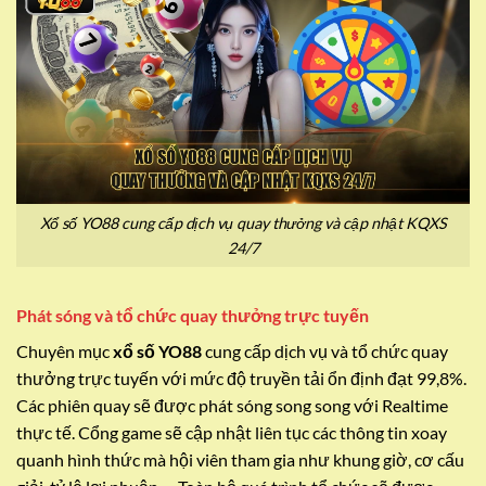
Xổ số YO88 cung cấp dịch vụ quay thưởng và cập nhật KQXS
24/7
Phát sóng và tổ chức quay thưởng trực tuyến
Chuyên mục
xổ số YO88
cung cấp dịch vụ và tổ chức quay
thưởng trực tuyến với mức độ truyền tải ổn định đạt 99,8%.
Các phiên quay sẽ được phát sóng song song với Realtime
thực tế. Cổng game sẽ cập nhật liên tục các thông tin xoay
quanh hình thức mà hội viên tham gia như khung giờ, cơ cấu