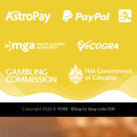
Copyright 2026 ©
YO88 - Đăng ký tặng code 50K